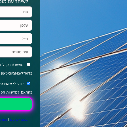
לשיחה עם מומח
מאשר/ת קבלת פנ
בדוא"ל/SMS/וואטאפ מכלמוביל Energy ומקבוצת כלמוביל.
ידוע לי שהפרטי
בהתאם
למדיניות הפר
בכפוף לתקנון
|
הצהרת