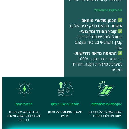
תכנון סולארי מותאם
אישית-
מותאם בדיוק לבית שלכם
קובץ מסודר ומקצועי
–
שתוכלו לתת ישירות לאדריכל,
קבלן, חשמלאי וכל בעל מקצוע
אחר
התאמה מלאה לדרישות
–
כדי שהגג יהיה מוכן ב־100%
למערכת סולארית חכמה, רווחית
ותקנית
אין התחייבות להתקנה
חיסכון בזמן ובכסף
לבנות חכם
הסכום ששולם על התכנון
חיסכון שמבוסס על תכנון
תכנון מראש של מבנה
יקוזז מהעלות הסופית
מדויק
הגג, הכנות חשמל ומיקום
רכיבים